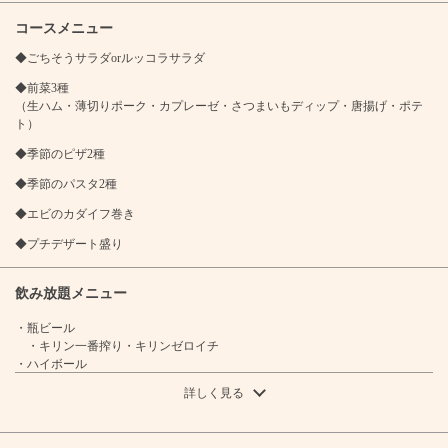
コースメニュー
◆ごちそうサラダorルッコラサラダ
◆前菜3種
（生ハム・薄切りポーク・カプレーゼ・さつまいもディップ・唐揚げ・ポテ
ト）
◆季節のピザ2種
◆季節のパスタ2種
◆エビのカダイフ巻き
この店舗情報をシェアする
◆プチデザート盛り
《女子会に♪》プチデザートプラン（全10品）/120分飲み放
題付き | ノンナカコーレ
飲み放題メニュー
愛知県東海市加木屋町石田78
・瓶ビール
https://nonnakako-re.owst.jp/courses/116367799
・キリン一番搾り・キリンゼロイチ
・ハイボール
・ハイボール・コークハイ・ジンジャーハイ
お店情報をコピー
詳しく見る
・ワイン
・赤・白
・カクテル