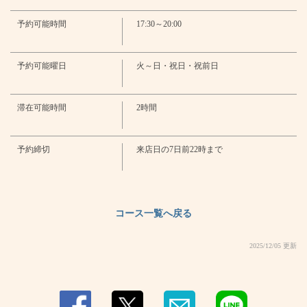
・ファジーネーブル・カシスグレープ・カシスオレンジ・カシスソーダ・
ピーチソーダ・ピーチウーロン
予約可能時間
17:30～20:00
・ソフトドリンク
・100％オレンジジュース・100％アップルジュース・ノンアルコールサン
閉じる
グリア・コーラ・ジンジャーエール・ウーロン茶・アイスコーヒー・ブレン
ドコーヒー・カプチーノ・アメリカン・エスプレッソ
予約可能曜日
火～日・祝日・祝前日
滞在可能時間
2時間
予約締切
来店日の7日前22時まで
コース一覧へ戻る
2025/12/05 更新