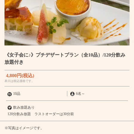
《女子会に♪》プチデザートプラン（全10品）/120分飲み
放題付き
4,800円
(税込)
表示は税込価格です。
10品
6名
～
飲み放題あり
120分飲み放題 ラストオーダーは30分前
※写真はイメージです。